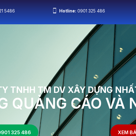
21 5486
Hotline:
0901 325 486
iới Thiệu
Dịch Vụ
Báo giá
Dự Án
Ti
TY TNHH TM DV XÂY DỰNG NHẤ
G QUẢNG CÁO VÀ 
0901 325 486
XEM BÁ