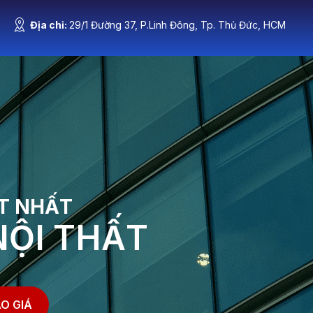
Địa chỉ:
29/1 Đường 37, P.Linh Đông, Tp. Thủ Đức, HCM
n Tức
Liên Hệ
T NHẤT
NỘI THẤT
O GIÁ