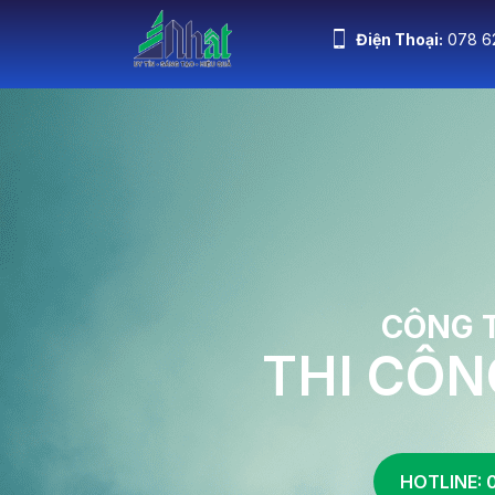
Điện Thoại:
078 6
Trang Chủ
G
CÔNG 
THI CÔN
HOTLINE: 