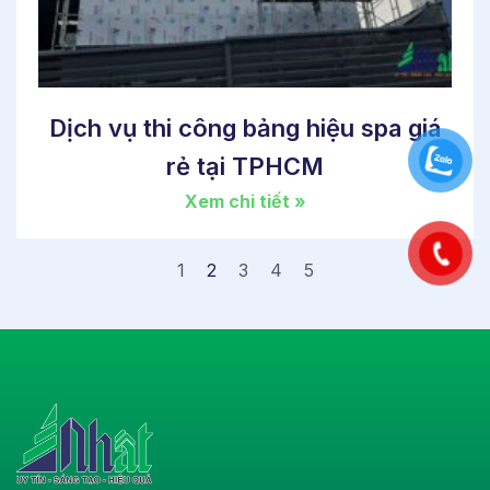
Dịch vụ thi công bảng hiệu spa giá
rẻ tại TPHCM
Xem chi tiết »
1
2
3
4
5