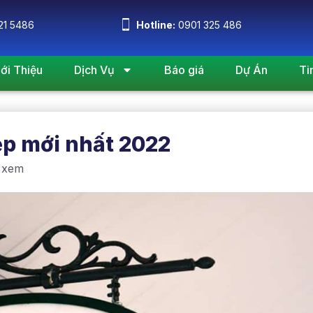
21 5486
Hotline:
0901 325 486
iới Thiệu
Dịch Vụ
Báo giá
Dự Án
Ti
ẹp mới nhất 2022
 xem