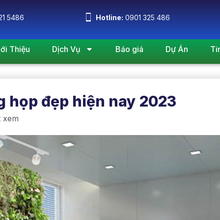
21 5486
Hotline:
0901 325 486
iới Thiệu
Dịch Vụ
Báo giá
Dự Án
Ti
ng họp đẹp hiện nay 2023
t xem