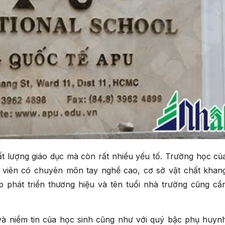
t lượng giáo dục mà còn rất nhiều yếu tố. Trường học củ
o viên có chuyên môn tay nghề cao, cơ sở vật chất khan
p phát triển thương hiệu và tên tuổi nhà trường cũng cầ
và niềm tin của học sinh cũng như với quý bậc phụ huyn