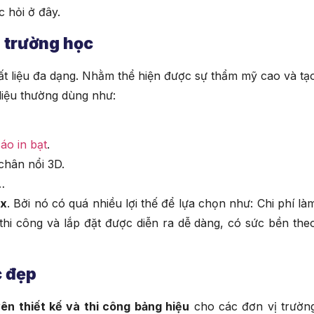
 hỏi ở đây.
u trường học
t liệu đa dạng. Nhằm thể hiện được sự thẩm mỹ cao và tạ
 liệu thường dùng như:
áo in bạt
.
chân nổi 3D.
…
ex
. Bởi nó có quá nhiều lợi thế để lựa chọn như: Chi phí là
 thi công và lắp đặt được diễn ra dễ dàng, có sức bền the
c đẹp
ên thiết kế và thi công bảng hiệu
cho các đơn vị trườn