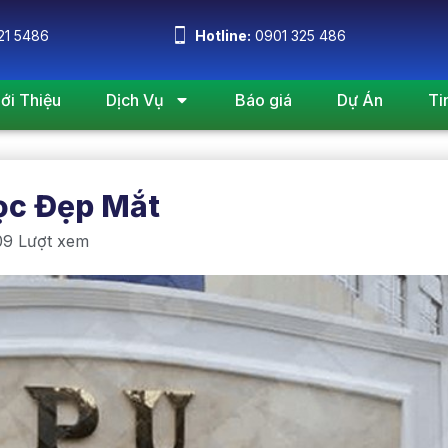
21 5486
Hotline:
0901 325 486
iới Thiệu
Dịch Vụ
Báo giá
Dự Án
Ti
ọc Đẹp Mắt
9 Lượt xem