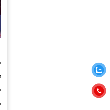
n
t
u
ó