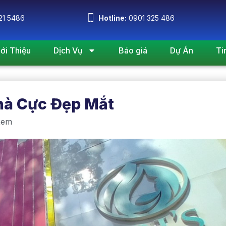
21 5486
Hotline:
0901 325 486
iới Thiệu
Dịch Vụ
Báo giá
Dự Án
Ti
hà Cực Đẹp Mắt
xem