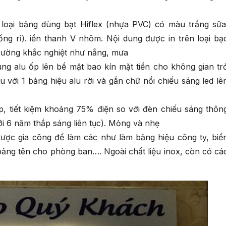
 loại bảng dùng bạt Hiflex (nhựa PVC) có màu trắng sữa
ng rỉ). iền thanh V nhôm. Nội dung được in trên loại bạ
 trường khắc nghiệt như nắng, mưa
ng alu ốp lên bề mặt bao kín mặt tiền cho không gian tr
 với 1 bảng hiệu alu rời và gắn chữ nổi chiếu sáng led lê
p, tiết kiệm khoảng 75% điện so với đèn chiếu sáng thôn
i 6 năm thắp sáng liên tục). Mỏng và nhẹ
được gia công để làm các như làm bảng hiệu công ty, biể
 bảng tên cho phòng ban…. Ngoài chất liệu inox, còn có cá