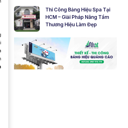
h
Thi Công Bảng Hiệu Spa Tại
HCM – Giải Pháp Nâng Tầm
Thương Hiệu Làm Đẹp
g
i
à
h
n