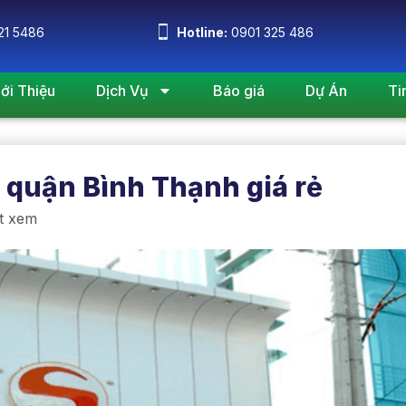
21 5486
Hotline:
0901 325 486
iới Thiệu
Dịch Vụ
Báo giá
Dự Án
Ti
 quận Bình Thạnh giá rẻ
t xem