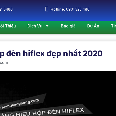
21 5486
Hotline:
0901 325 486
iới Thiệu
Dịch Vụ
Báo giá
Dự Án
Ti
p đèn hiflex đẹp nhất 2020
 xem