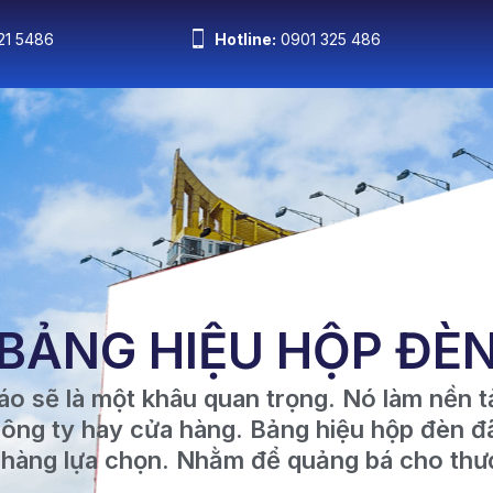
21 5486
Hotline:
0901 325 486
iới Thiệu
Dịch Vụ
Báo giá
Dự Án
Ti
BẢNG HIỆU HỘP ĐÈ
o sẽ là một khâu quan trọng. Nó làm nền t
ông ty hay cửa hàng. Bảng hiệu hộp đèn đã 
hàng lựa chọn. Nhằm để quảng bá cho thư