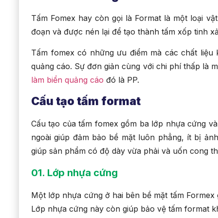
Tấm Fomex hay còn gọi là Format là một loại vật 
đoạn và được nén lại để tạo thành tấm xốp tinh x
Tấm fomex có những ưu điểm mà các chất liệu 
quảng cáo. Sự đơn giản cùng với chi phí thấp là mộ
làm biển quảng cáo
đó là PP.
Cấu tạo tấm format
Cấu tạo của tấm fomex gồm ba lớp nhựa cứng và
ngoài giúp đảm bảo bề mặt luôn phẳng, ít bị ản
giúp sản phẩm có độ dày vừa phải và uốn cong t
01. Lớp nhựa cứng
Một lớp nhựa cứng ở hai bên bề mặt tấm Formex g
Lớp nhựa cứng này còn giúp bảo vệ tấm format kh