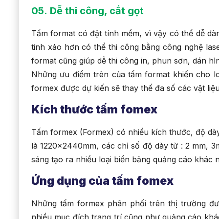
05.
Dễ thi công, cắt gọt
Tấm format có đặt tính mềm, vì vậy có thể dễ dàng
tinh xảo hơn có thể thi công bằng công nghệ la
format cũng giúp dễ thi công in, phun sơn, dán hìn
Những ưu điểm trên của tấm format khiến cho loại
formex được dự kiến sẽ thay thế đa số các vật li
Kích thước tấm fomex
Tấm formex (Formex) có nhiều kích thước, độ dà
là 1220x2440mm, các chỉ số độ dày từ : 2 mm,
sáng tạo ra nhiều loại biển bảng quảng cáo khác 
Ứng dụng của tấm fomex
Những tấm formex phân phối trên thị trường đư
nhiều mục đích trang trí cũng như quảng cáo kh