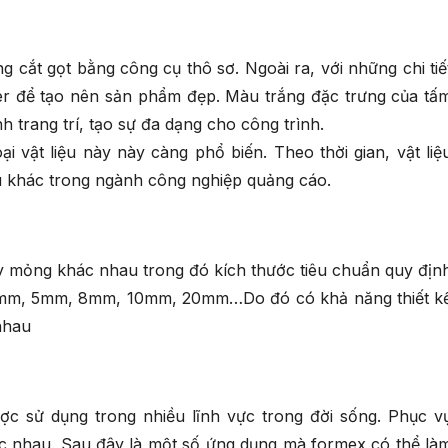
 cắt gọt bằng công cụ thô sơ. Ngoài ra, với những chi tiế
ser để tạo nên sản phẩm đẹp. Màu trắng đặc trưng của tấ
h trang trí, tạo sự đa dạng cho công trình.
 vật liệu này này càng phổ biến. Theo thời gian, vật liệ
ệu khác trong ngành công nghiệp quảng cáo.
y mỏng khác nhau trong đó kích thước tiêu chuẩn quy địn
 3mm, 5mm, 8mm, 10mm, 20mm…Do đó có khả năng thiết k
nhau
ợc sử dụng trong nhiều lĩnh vực trong đời sống. Phục v
ác nhau. Sau đây là một số ứng dụng mà formex có thể là