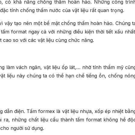
o, có khả năng chống thấm hoàn hảo. Những công trìn
đặc tính chống thấm nước của vật liệu rất quan trọng.
 vì vậy tạo nên một bề mặt chống thấm hoàn hảo. Chúng t
 tấm format ngay cả với những điều kiện thời tiết xấu nhất
 cao so với các vật liệu cùng chức năng.
g làm vách ngăn, vật liệu ốp lát,… nhờ tính thẩm mỹ cũn
vật liệu này chúng ta có thể hạn chế tiếng ồn, chống nón
ng dẫn điện. Tấm formex là vật liệu nhựa, xốp ép nhiệt bằn
ài ra, những chất liệu cấu thành tấm format không hề độ
 cho người sử dụng.