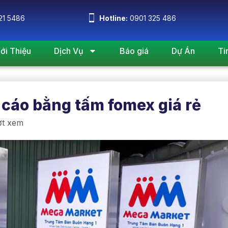
21 5486
Hotline:
0901 325 486
iới Thiệu
Dịch Vụ
Báo giá
Dự Án
Ti
cáo bằng tấm fomex giá rẻ
ợt xem