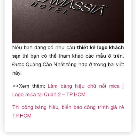
Nếu bạn đang có nhu cầu
thiết kế logo khách
sạn
thì bạn có thể tham khảo các mẫu ở trên.
Đươc Quảng Cáo Nhất tổng hợp ở trong bài viết
này.
>>Xem thêm:
Làm bảng hiệu chữ nổi mica |
Logo mica tại Quận 2 – TP.HCM
Thi công bảng hiệu, biển báo công trình giá rẻ
TP.HCM