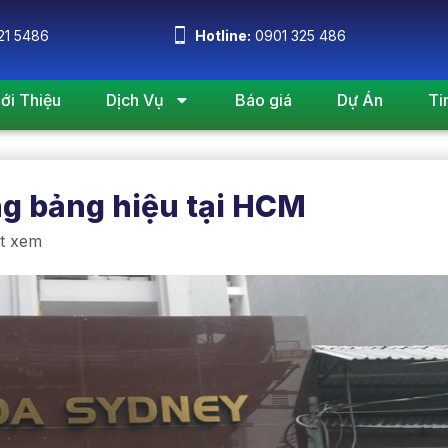
21 5486
Hotline:
0901 325 486
iới Thiệu
Dịch Vụ
Báo giá
Dự Án
Ti
ng bảng hiệu tại HCM
t xem