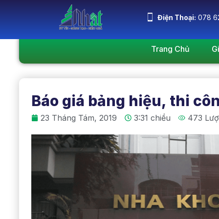
Điện Thoại:
078 6
Trang Chủ
G
Báo giá bảng hiệu, thi cô
23 Tháng Tám, 2019
3:31 chiều
473 Lượ