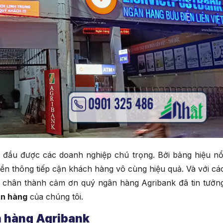
 đầu được các doanh nghiệp chú trọng. Bởi bảng hiệu nổ
yền thông tiếp cận khách hàng vô cùng hiệu quả. Và với cá
chân thành cảm ơn quý ngân hàng Agribank đã tin tưởn
ân hàng
của chúng tôi.
n hàng Agribank