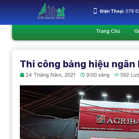
Điện Thoại:
078 6
Trang Chủ
G
Thi công bảng hiệu ngân
24 Tháng Năm, 2021
9:00 sáng
592 Lư