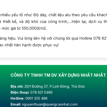
nhiều yếu tố như: Độ dày, chất liệu alu theo yêu cầu khác
 thiết kế, và độ khó của công trình,…Hiện tại, dịch vụ th
ó mức giá từ 550.000đ/m2.
ng hiệu. Vui lòng liên hệ với chúng tôi qua Hotline 078 62
áo nhất hân hạnh được phục vụ!
CÔNG TY TNHH TM DV XÂY DỰNG NHẤT NHẤT
Địa chỉ:
29/1 Đường 37, P.Linh Đông, Thủ Đức
Điện thoại:
078 621 5486
Hotline:
0901 325 486
Email:
nguyenthuan@quangcaonhat.com