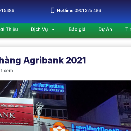
21 5486
Hotline:
0901 325 486
iới Thiệu
Dịch Vụ
Báo giá
Dự Án
Ti
 hàng Agribank 2021
ợt xem