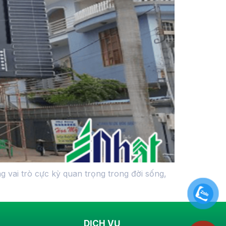
g vai trò cực kỳ quan trọng trong đời sống,
DỊCH VỤ