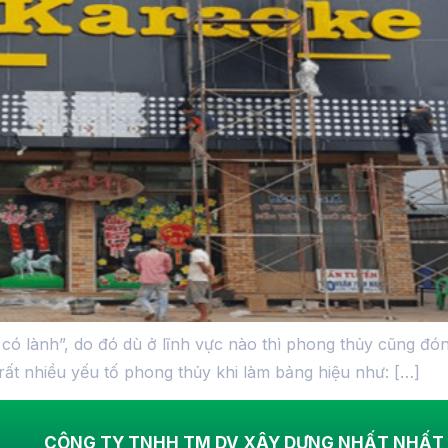
 có lành”, do đó dù ở lĩnh vực nào thì phong thủy cũng đón
 rất nhiều yếu tố phong thủy khi làm bảng hiệu như: […]
CÔNG TY TNHH TM DV XÂY DỰNG NHẤT NHẤT