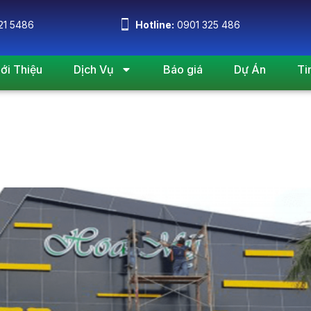
21 5486
Hotline:
0901 325 486
iới Thiệu
Dịch Vụ
Báo giá
Dự Án
Ti
 theo phong thủy