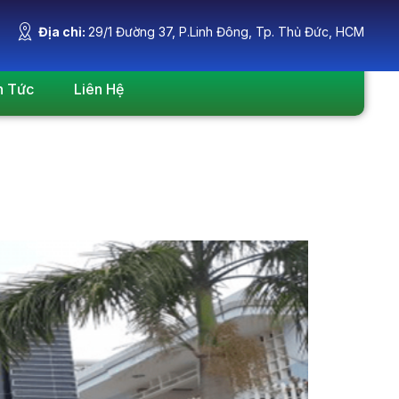
Địa chỉ:
29/1 Đường 37, P.Linh Đông, Tp. Thủ Đức, HCM
n Tức
Liên Hệ