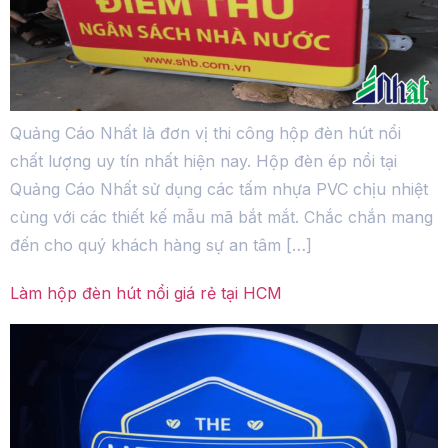
Quảng Cáo Nhất là đơn vị thi công hộp đèn hút nổi
chất lượng uy tín nhất hiện nay. Hộp đèn ép nổi tại
Quảng Cáo Nhất sử dụng các tấm nhựa PVC chịu nhiệt
cùng với các thiết kế mẫu mã bắt mắt. Chắc chắn mang
đến cho quý khách hàng sự an tâm […]
Làm hộp đèn hút nổi giá rẻ tại HCM