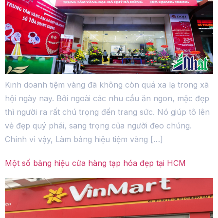
Kinh doanh tiệm vàng đã không còn quá xa lạ trong xã
hội ngày nay. Bởi ngoài các nhu cầu ăn ngon, mặc đẹp
thì người ra rất chú trọng đến trang sức. Nó giúp tô lên
vẻ đẹp quý phái, sang trọng của người đeo chúng.
Chính vì vậy, Làm bảng hiệu tiệm vàng […]
Một số bảng hiệu cửa hàng tạp hóa đẹp tại HCM