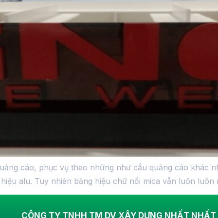
 quảng cáo, phục vụ theo những như cầu quảng cáo khác n
hiệu alu. Tuy nhiên bảng hiệu chữ nổi mica vẫn luôn luôn 
CÔNG TY TNHH TM DV XÂY DỰNG NHẤT NHẤT