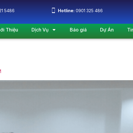
21 5486
Hotline:
0901 325 486
iới Thiệu
Dịch Vụ
Báo giá
Dự Án
Ti
ời Một 2, 2019
M