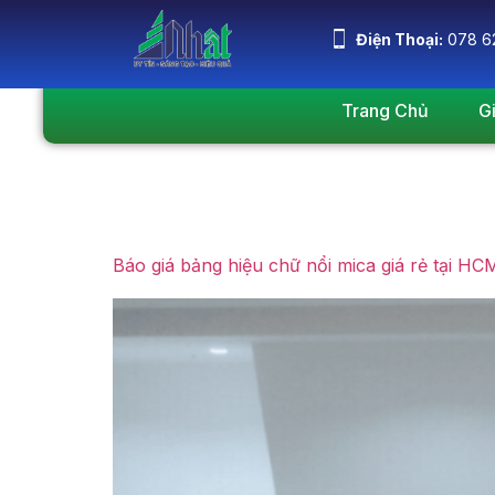
Điện Thoại:
078 6
Trang Chủ
G
Ngày:
Tháng Mư
Báo giá bảng hiệu chữ nổi mica giá rẻ tại HC