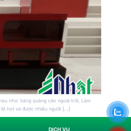
hau như: bảng quảng cáo ngoài trời, Làm
rất hot và được nhiều người […]
DỊCH VỤ