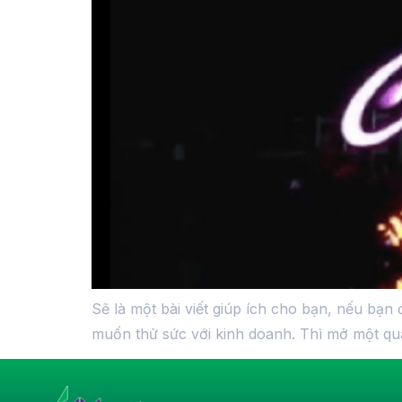
Sẽ là một bài viết giúp ích cho bạn, nếu bạ
muốn thử sức với kinh doanh. Thì mở một qu