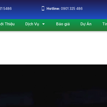
21 5486
Hotline:
0901 325 486
iới Thiệu
Dịch Vụ
Báo giá
Dự Án
Ti
y 10, 2019