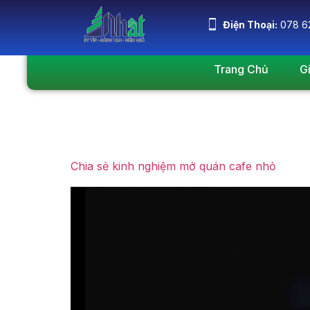
Điện Thoại:
078 6
Trang Chủ
G
Ngày:
Tháng Bả
Chia sẻ kinh nghiệm mở quán cafe nhỏ