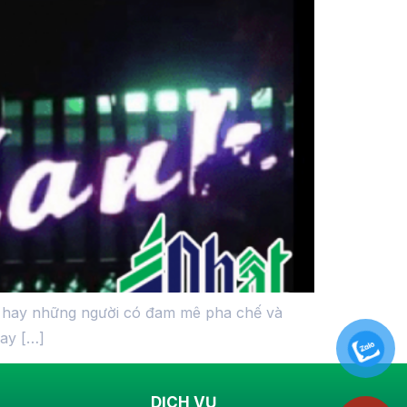
ẻ, hay những người có đam mê pha chế và
nay […]
DỊCH VỤ