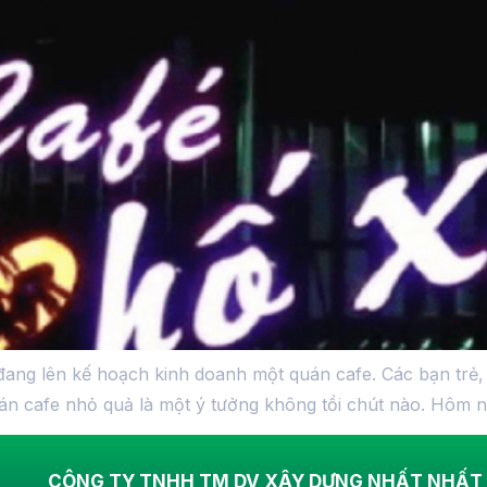
n đang lên kế hoạch kinh doanh một quán cafe. Các bạn tr
án cafe nhỏ quả là một ý tưởng không tồi chút nào. Hôm 
CÔNG TY TNHH TM DV XÂY DỰNG NHẤT NHẤT