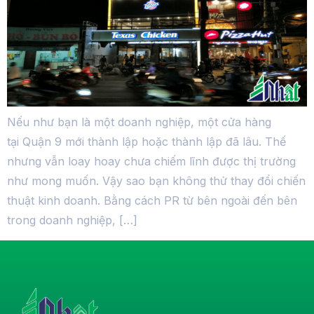
Nếu như bạn là một doanh nghiệp, một cửa hàng
tại Quận 9 mới thành lập hoặc thành lập đã lâu. Thế
nhưng vẫn loay hoay chưa chiếm lĩnh được thị trường
như mong muốn. Vậy sao bạn không thử thay đổi chiến
thuật kinh doanh. Bằng cách PR từ bên ngoài đến bên
trong doanh nghiệp, […]