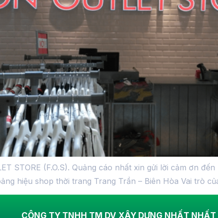
T STORE (F.O.S). Quảng cáo nhất xin gửi lời cảm ơn đến L
 hiệu shop thời trang Trang Trần – Biên Hòa Vai trò của
CÔNG TY TNHH TM DV XÂY DỰNG NHẤT NHẤT