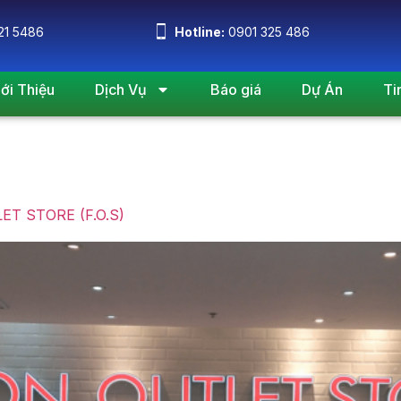
21 5486
Hotline:
0901 325 486
iới Thiệu
Dịch Vụ
Báo giá
Dự Án
Ti
 28, 2020
LET STORE (F.O.S)